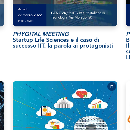
Martedì
GENOVA
,c/o IIT - Istituto Italiano di
29 marzo 2022
Tecnologia, Via Morego, 30
16:00 - 18:00
PHYGITAL MEETING
P
Startup Life Sciences e il caso di
B
successo IIT: la parola ai protagonisti
I
s
L
IT