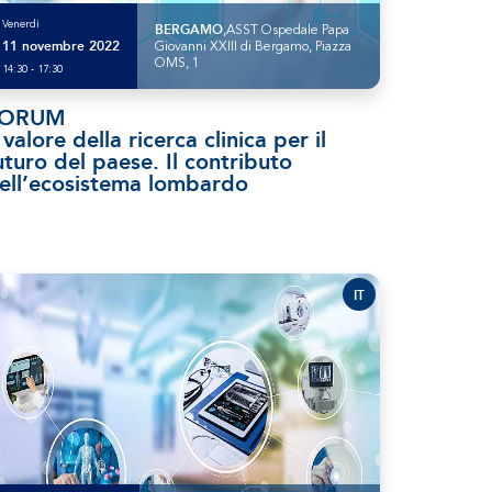
Venerdì
BERGAMO
,ASST Ospedale Papa
11 novembre 2022
Giovanni XXIII di Bergamo, Piazza
OMS, 1
14:30 - 17:30
FORUM
l valore della ricerca clinica per il
uturo del paese. Il contributo
ell’ecosistema lombardo
IT