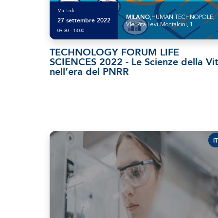
Martedì
MILANO
,HUMAN TECHNOPOLE,
27 settembre 2022
V.le Rita Levi-Montalcini, 1
09:30 - 13:00
TECHNOLOGY FORUM LIFE
SCIENCES 2022 - Le Scienze della Vi
nell’era del PNRR
IT