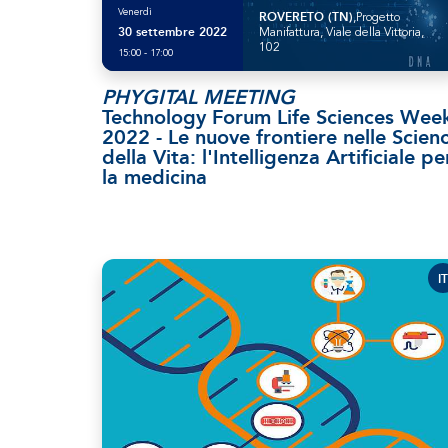
Venerdì
ROVERETO (TN)
,Progetto
30 settembre 2022
Manifattura, Viale della Vittoria,
102
15:00 - 17:00
PHYGITAL MEETING
Technology Forum Life Sciences Wee
2022 - Le nuove frontiere nelle Scien
della Vita: l'Intelligenza Artificiale pe
la medicina
IT