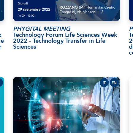
Giovedì
ROZZANO (MI)
,Humanitas Centro
29 settembre 2022
Congressi, Via Manzoni 113
16:00 - 18:00
PHYGITAL MEETING
P
k
Technology Forum Life Sciences Week
T
ce
2022 - Technology Transfer in Life
2
r
Sciences
d
c
IT
EN