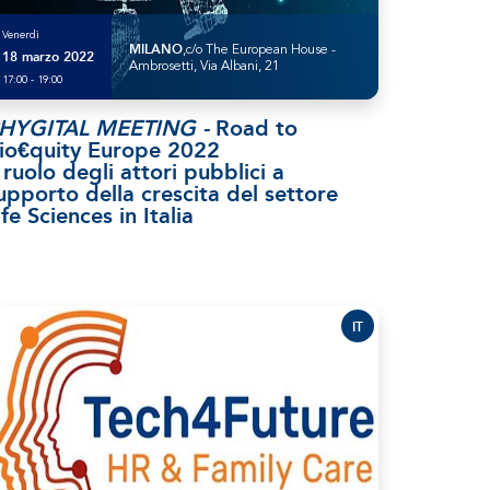
Venerdì
MILANO
,c/o The European House -
18 marzo 2022
Ambrosetti, Via Albani, 21
17:00 - 19:00
HYGITAL MEETING -
Road to
io€quity Europe 2022
l ruolo degli attori pubblici a
upporto della crescita del settore
ife Sciences in Italia
IT