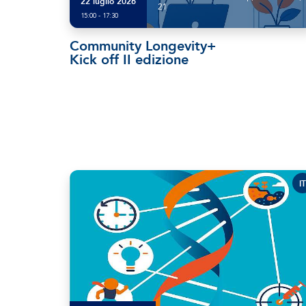
22 luglio 2026
21
15:00 - 17:30
Community Longevity+
Kick off II edizione
IT