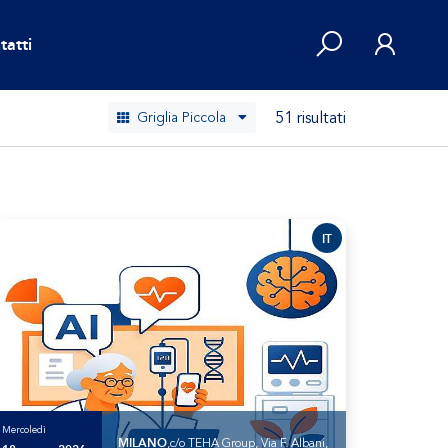
tatti
51 risultati
Griglia Piccola
IT
Mercoledì
MILANO
,c/o TEHA Group, Via F. Albani,