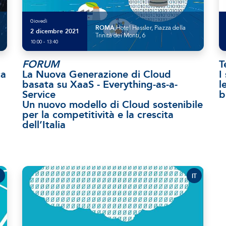
Giovedì
ROMA
,Hotel Hassler, Piazza della
2 dicembre 2021
Trinità dei Monti, 6
10:00 - 13:40
FORUM
T
ca
La Nuova Generazione di Cloud
I
basata su XaaS - Everything-as-a-
l
Service
b
Un nuovo modello di Cloud sostenibile
per la competitività e la crescita
dell’Italia
IT