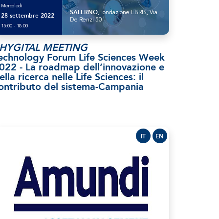
Mercoledì
SALERNO
,Fondazione EBRIS, Via
28 settembre 2022
De Renzi 50
15:00 - 18:00
HYGITAL MEETING
echnology Forum Life Sciences Week
022 - La roadmap dell’innovazione e
ella ricerca nelle Life Sciences: il
ontributo del sistema-Campania
IT
EN