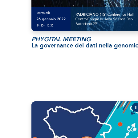
Mercoledì
PADRICIANO (TS)
,Conference Hall
26 gennaio 2022
Centro Congressi Area Science Park,
Padriciano 99
14:30 - 16:30
PHYGITAL MEETING
La governance dei dati nella genomi
IT