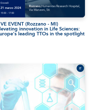
Giovedì
Rozzano
,Humanitas Research Hospital,
21 marzo 2024
Via Manzoni, 56
15:00 - 17:00
IVE EVENT (Rozzano - MI)
levating innovation in Life Sciences:
urope's leading TTOs in the spotlight
IT