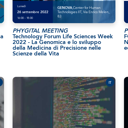
Lunedì
GENOVA
,Center for Human
26 settembre 2022
Technologies IIT, Via Enrico Melen,
83
16:00 - 18:00
PHYGITAL MEETING
P
ta
Technology Forum Life Sciences Week
F
2022 - La Genomica e lo sviluppo
N
della Medicina di Precisione nelle
e
Scienze della Vita
IT