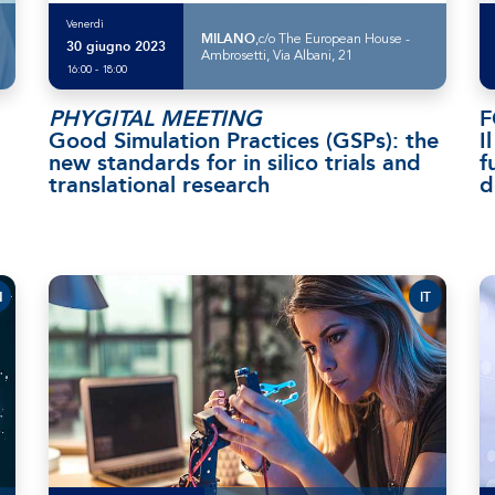
Venerdì
MILANO
,c/o The European House -
30 giugno 2023
Ambrosetti, Via Albani, 21
16:00 - 18:00
PHYGITAL MEETING
Good Simulation Practices (GSPs): the
I
new standards for in silico trials and
f
translational research
d
N
IT