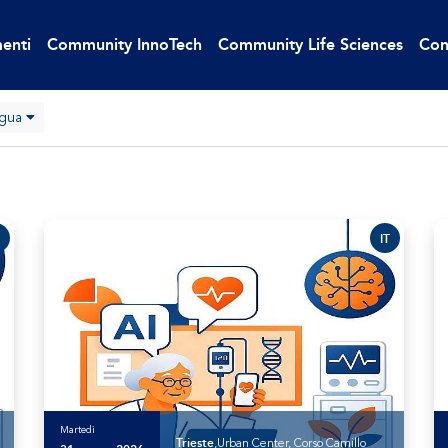
enti
Community InnoTech
Community Life Sciences
Con
ngua
IT
Martedì
Trieste
,Urban Center, Corso Camillo