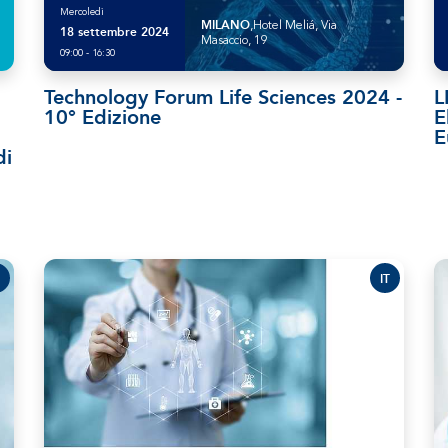
Mercoledì
MILANO
,Hotel Meliá, Via
18 settembre 2024
Masaccio, 19
09:00 - 16:30
Technology Forum Life Sciences 2024 -
L
10° Edizione
E
E
di
IT