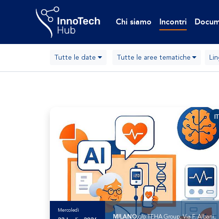
Chi siamo
Incontri
Docum
Tutte le date
Tutte le aree tematiche
Li
IT
Mercoledì
MILANO
,c/o TEHA Group, Via F. Albani,