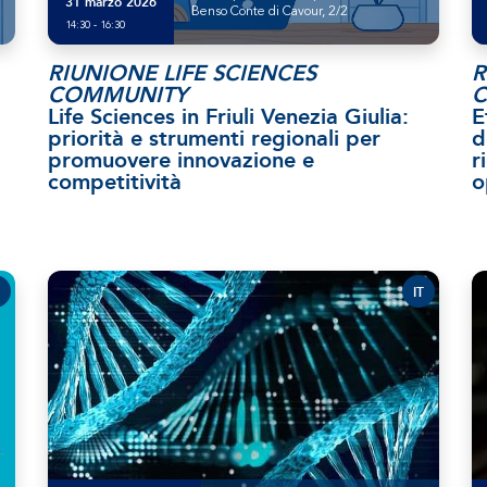
31 marzo 2026
Benso Conte di Cavour, 2/2
14:30 - 16:30
RIUNIONE LIFE SCIENCES
R
COMMUNITY
Life Sciences in Friuli Venezia Giulia:
E
priorità e strumenti regionali per
d
promuovere innovazione e
r
competitività
o
IT