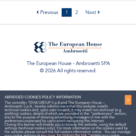
Previous
1
2
Next
The European House - Ambrosetti SPA
© 2026 All rights reserved.
ABRIDGED COOKIES POLICY INFORMATION
X
The controller, TEHA GROUP S.p.A and The European House –
Ambrosetti S.p.A., hereby informs users that this website installs
technical cookies and, upon user consent, it may install non technical (e.g.
profiling) cookies, details of which are provided in the "preferences" section,
also for the purpose of showing advertising messages in line with the
preferences expressed by users when navigating the Internet.
Closing this banner will enable you to browse the website, using the default
settings (technical cookies only). For more information on the cookies used by
the website please consult the
full cookies information notice
. You can manage
your cookie settings at any time, by clicking the link "review your cookie