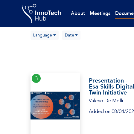
About
Meetings
Docume
Language
Date
Presentation -
Esa Skills Digita
Twin Initiative
Valerio De Molli
Added on 08/04/20