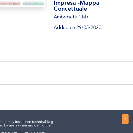
Impresa -Mappa
Concettuale
Ambrosetti Club
Added on 29/05/2020
X
 it may install non technical (e.g.
ssed by users when navigating the
 please consult the
full cookies