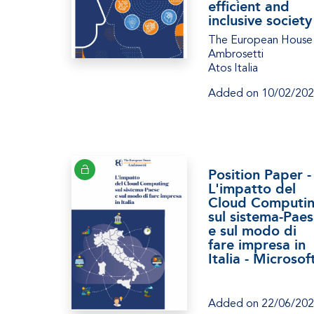
efficient and
inclusive society
The European House
Ambrosetti
Atos Italia
Added on 10/02/20
Position Paper -
L'impatto del
Cloud Computi
sul sistema-Pae
e sul modo di
fare impresa in
Italia - Microsof
Added on 22/06/20