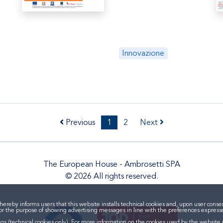
Innovazione
Previous
1
2
Next
The European House - Ambrosetti SPA
© 2026 All rights reserved.
by informs users that this website installs technical cookies and, upon user consent,
so for the purpose of showing advertising messages in line with the preferences expre
ngs (technical cookies only). For more information on the cookies used by the website