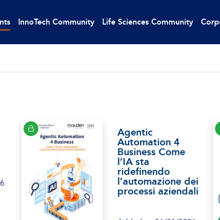
nts
InnoTech Community
Life Sciences Community
Corp
Agentic
l
Automation 4
Business Come
l’IA sta
ridefinendo
l’automazione dei
26
processi aziendali