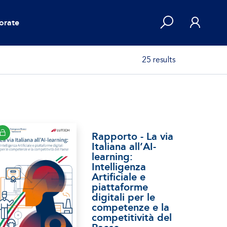
orate
25 results
Rapporto - La via
Italiana all’AI-
learning:
Intelligenza
Artificiale e
piattaforme
digitali per le
competenze e la
competitività del