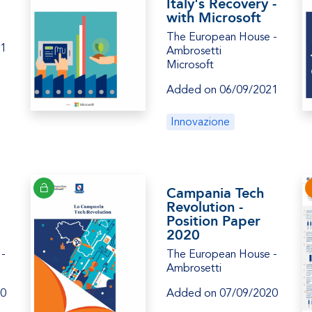
Italy's Recovery -
with Microsoft
The European House -
21
Ambrosetti
Microsoft
Added on 06/09/2021
Innovazione
Campania Tech
Revolution -
Position Paper
2020
 -
The European House -
Ambrosetti
20
Added on 07/09/2020