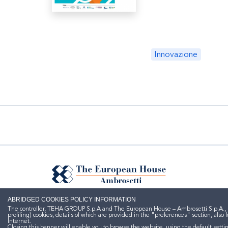
Innovazione
ABRIDGED COOKIES POLICY INFORMATION
The controller, TEHA GROUP S.p.A and The European House – Ambrosetti S.p.A., here
profiling) cookies, details of which are provided in the "preferences" section, al
Internet.
Closing this banner will enable you to browse the website, using the default setti