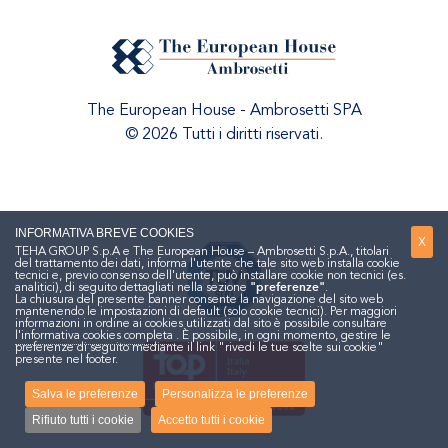
The European House - Ambrosetti SPA
© 2026 Tutti i diritti riservati.
INFORMATIVA BREVE COOKIES
X
TEHA GROUP S.p.A e The European House – Ambrosetti S.p.A., titolari
del trattamento dei dati, informa l'utente che tale sito web installa cookie
tecnici e, previo consenso dell'utente, può installare cookie non tecnici (es.
analitici), di seguito dettagliati nella sezione
"preferenze"
.
La chiusura del presente banner consente la navigazione del sito web
mantenendo le impostazioni di default (solo cookie tecnici). Per maggiori
informazioni in ordine ai cookies utilizzati dal sito è possibile consultare
l'informativa cookies completa
. È possibile, in ogni momento, gestire le
preferenze di seguito mediante il link "rivedi le tue scelte sui cookie"
presente nel footer.
Salva le preferenze
Personalizza le preferenze
Rifiuto tutti i cookie
Accetto tutti i cookie